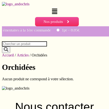
Menu
Nos produits
plémentaires à la 1ère commande
1pt = 0.05€
Recherche
de
produits
Accueil
/
Articles
/ Orchidées
Orchidées
Aucun produit ne correspond à votre sélection.
Nous contacter