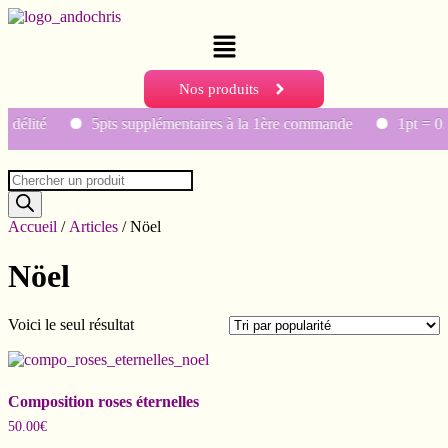
Menu
Nos produits
idélité
5pts supplémentaires à la 1ère commande
1pt = 0.
Recherche
de
produits
Accueil
/
Articles
/ Nöel
Nöel
Voici le seul résultat
Composition roses éternelles
50.00
€