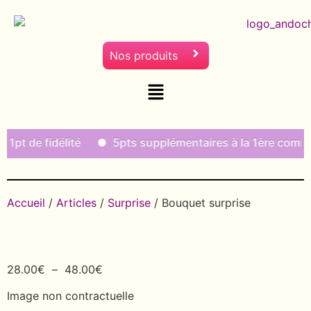
Nos produits
t de fidélité
5pts supplémentaires à la 1ère comman
Accueil
/
Articles
/
Surprise
/ Bouquet surprise
28.00
€
–
48.00
€
Image non contractuelle