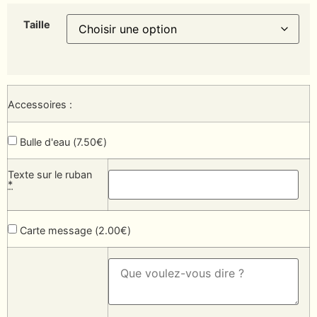
Taille
Accessoires :
Bulle d'eau (
7.50
€
)
Texte sur le ruban
*
Carte message (
2.00
€
)